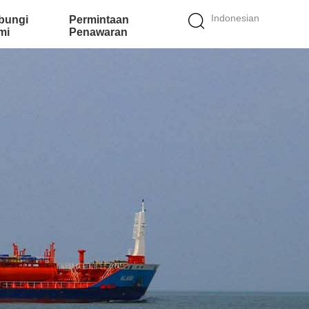
Indonesian
bungi
Permintaan
mi
Penawaran