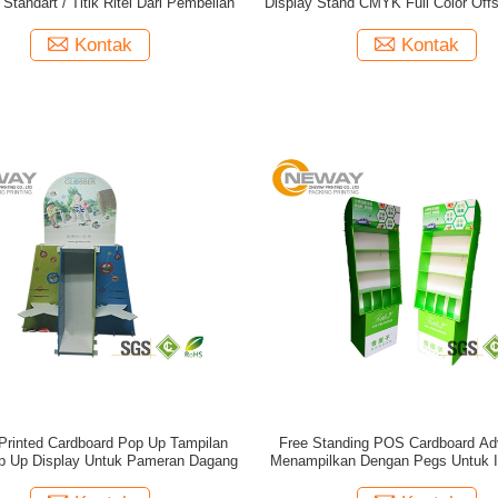
Standart / Titik Ritel Dari Pembelian
Display Stand CMYK Full Color Offs
Kontak
Kontak
Printed Cardboard Pop Up Tampilan
Free Standing POS Cardboard Adv
p Up Display Untuk Pameran Dagang
Menampilkan Dengan Pegs Untuk I