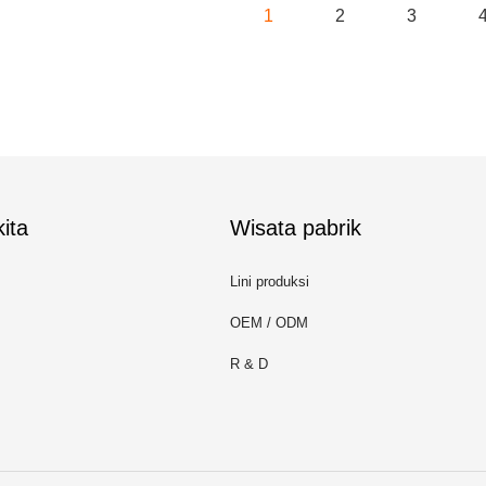
1
2
3
ita
Wisata pabrik
Lini produksi
OEM / ODM
R & D