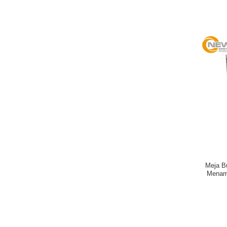
Meja B
Menam