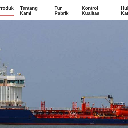
Produk
Tentang
Tur
Kontrol
Hu
Kami
Pabrik
Kualitas
Ka