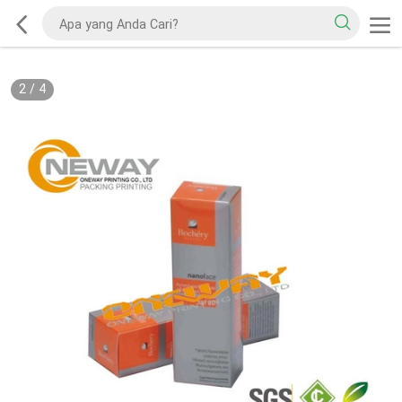
2
/
4