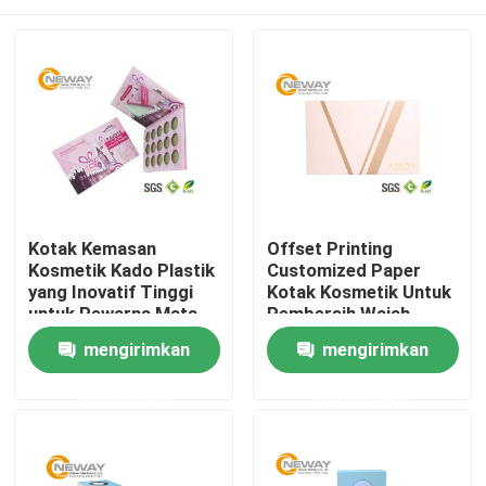
Kotak Kemasan
Offset Printing
Kosmetik Kado Plastik
Customized Paper
yang Inovatif Tinggi
Kotak Kosmetik Untuk
untuk Pewarna Mata
Pembersih Wajah,
Ramah Lingkungan
Rumah
mengirimkan
mengirimkan
permintaan
permintaan
Produk
Tentang kami