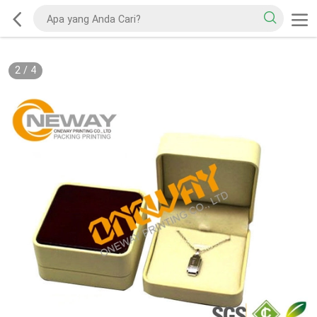
2
/
4