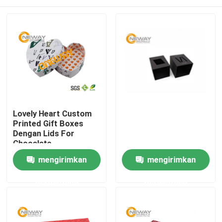
Lovely Heart Custom
Printed Gift Boxes
Dengan Lids For
Chocalate
Rumah
mengirimkan
mengirimkan
permintaan
permintaan
Produk
Tentang kami