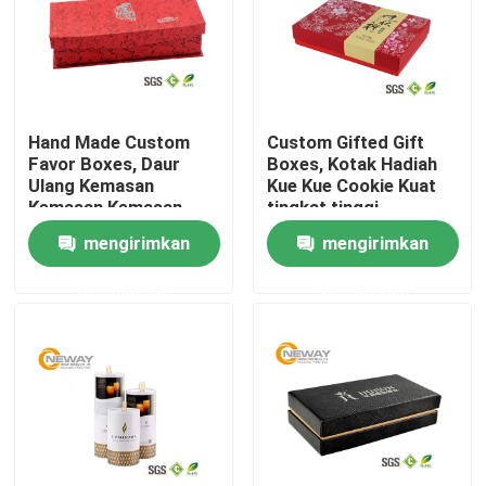
Tur Pabrik
Kontrol kualitas
Hand Made Custom
Custom Gifted Gift
Favor Boxes, Daur
Boxes, Kotak Hadiah
Ulang Kemasan
Kue Kue Cookie Kuat
Hubungi kami
Kemasan Kemasan
tingkat tinggi
Mewah
mengirimkan
mengirimkan
Permintaan Penawaran
permintaan
permintaan
Kotak Kemasan Tercetak
Kotak Kemasan Elektronik
Kotak Kemasan Kosmetik