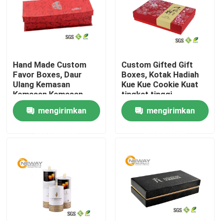
Tur Pabrik
Kontrol kualitas
Hand Made Custom
Custom Gifted Gift
Favor Boxes, Daur
Boxes, Kotak Hadiah
Ulang Kemasan
Kue Kue Cookie Kuat
Hubungi kami
Kemasan Kemasan
tingkat tinggi
Mewah
mengirimkan
mengirimkan
Permintaan Penawaran
permintaan
permintaan
Kotak Kemasan Tercetak
Kotak Kemasan Elektronik
Kotak Kemasan Kosmetik