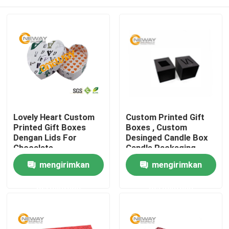
Lovely Heart Custom
Custom Printed Gift
Printed Gift Boxes
Boxes , Custom
Dengan Lids For
Desinged Candle Box
Chocalate
Candle Packaging
Boxes
Rumah
mengirimkan
mengirimkan
permintaan
permintaan
Produk
Tentang kami