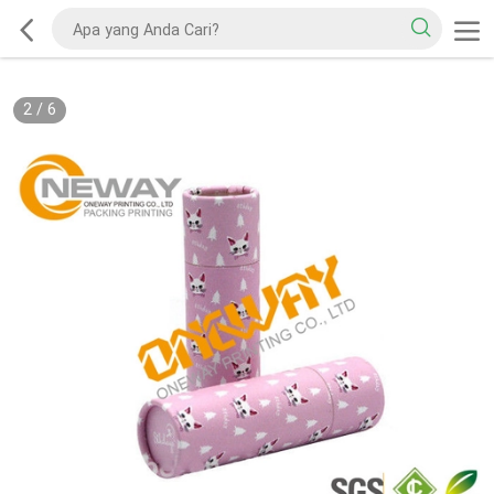
2
/
6